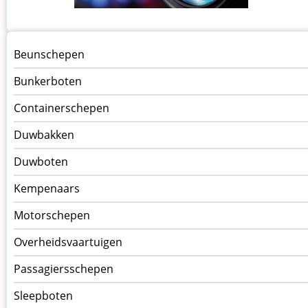
Menu
Beunschepen
Schepen
Bunkerboten
Containerschepen
Duwbakken
Duwboten
Kempenaars
Motorschepen
Overheidsvaartuigen
Passagiersschepen
Sleepboten