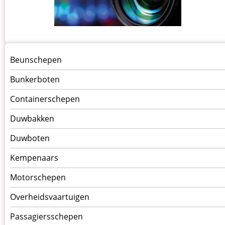
Menu
Beunschepen
Schepen
Bunkerboten
Containerschepen
Duwbakken
Duwboten
Kempenaars
Motorschepen
Overheidsvaartuigen
Passagiersschepen