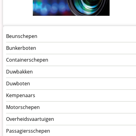
Menu
Beunschepen
Schepen
Bunkerboten
Containerschepen
Duwbakken
Duwboten
Kempenaars
Motorschepen
Overheidsvaartuigen
Passagiersschepen