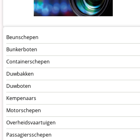
Menu
Beunschepen
Schepen
Bunkerboten
Containerschepen
Duwbakken
Duwboten
Kempenaars
Motorschepen
Overheidsvaartuigen
Passagiersschepen