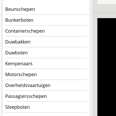
Menu
Beunschepen
Schepen
Bunkerboten
Containerschepen
Duwbakken
Duwboten
Kempenaars
Motorschepen
Overheidsvaartuigen
Passagiersschepen
Sleepboten