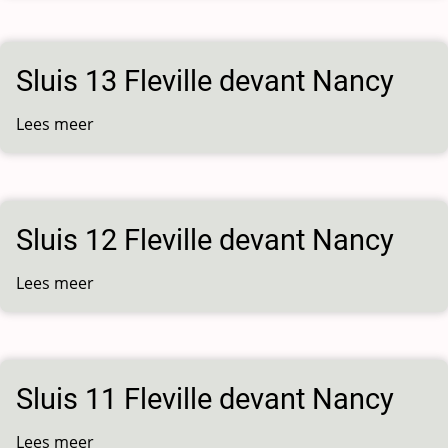
29
Sluis 13 Fleville devant Nancy
Lees meer
over
Sluis
13
Fleville
devant
Sluis 12 Fleville devant Nancy
Nancy
Lees meer
over
Sluis
12
Fleville
devant
Sluis 11 Fleville devant Nancy
Nancy
Lees meer
over