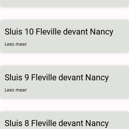
Sluis
11
Fleville
devant
Sluis 10 Fleville devant Nancy
Nancy
Lees meer
over
Sluis
10
Fleville
devant
Sluis 9 Fleville devant Nancy
Nancy
Lees meer
over
Sluis
9
Fleville
devant
Sluis 8 Fleville devant Nancy
Nancy