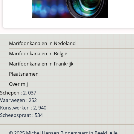
Voet
Marifoonkanalen in Nedeland
Marifoonkanalen in België
Marifoonkanalen in Frankrijk
Plaatsnamen
Over mij
Schepen
: 2, 037
Vaarwegen : 252
Kunstwerken : 2, 940
Scheepspraat : 534
© 2025 Michel Hensen Binnenvaart in Beeld, Alle