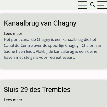
Overslaan
en
naar
de
Kanaalbrug van Chagny
inhoud
gaan
Lees meer
over
Het pont canal de Chagny is een kanaalbrug die het
Kanaalbrug
Canal du Centre over de spoorlijn Chagny - Chalon-sur-
van
Saone heen leidt. Vlakbij de kanaalbrug is een kleine
Chagny
haven met steigers voor recreatievaart.
Sluis 29 des Trembles
Lees meer
over
Sluis