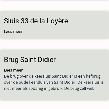
29
des
Trembles
Sluis 33 de la Loyère
Lees meer
over
Sluis
33
de
la
Brug Saint Didier
Loyère
Lees meer
over
De brug over de keersluis Saint Didier is een hefbrug
Brug
over de oude keersluis van Saint Didier. De keersluis is
Saint
niet meer als zodanig in gebruik. De brug zelf wel.
Didier