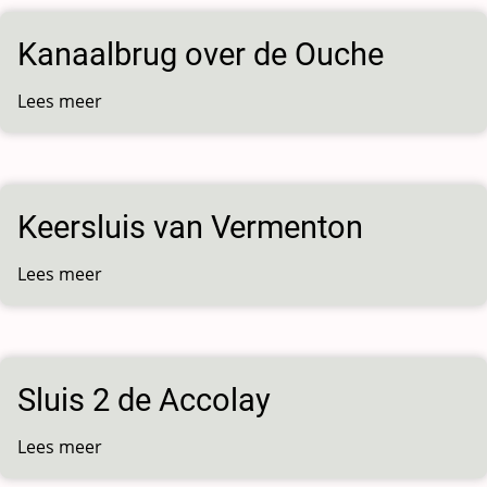
Kanaalbrug over de Ouche
Lees meer
over
Kanaalbrug
over
de
Ouche
Keersluis van Vermenton
Lees meer
over
Keersluis
van
Vermenton
Sluis 2 de Accolay
Lees meer
over
Sluis