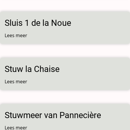
2
de
Accolay
Sluis 1 de la Noue
Lees meer
over
Sluis
1
de
la
Stuw la Chaise
Noue
Lees meer
over
Stuw
la
Chaise
Stuwmeer van Pannecière
Lees meer
over