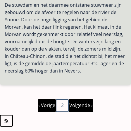
De stuwdam en het daarmee ontstane stuwmeer zijn
Stuwmeer
gebouwd om de afvoer te regelen naar de rivier de
van
Yonne. Door de hoge ligging van het gebied de
Pannecière
Morvan, kan het daar flink regenen. Het klimaat in de
Morvan wordt gekenmerkt door relatief veel neerslag,
voornamelijk door de hoogte. De winters zijn lang en
kouder dan op de vlakten, terwijl de zomers mild zijn.
In Château-Chinon, de stad die het dichtst bij het meer
ligt, is de gemiddelde jaartemperatuur 3°C lager en de
neerslag 60% hoger dan in Nevers.
Vorige
Volgende
Paginering
‹ Vorige
2
Volgende ›
pagina
pagina