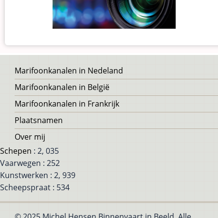
Voet
Marifoonkanalen in Nedeland
Marifoonkanalen in België
Marifoonkanalen in Frankrijk
Plaatsnamen
Over mij
Schepen
: 2, 035
Vaarwegen : 252
Kunstwerken : 2, 939
Scheepspraat : 534
© 2025 Michel Hensen Binnenvaart in Beeld, Alle