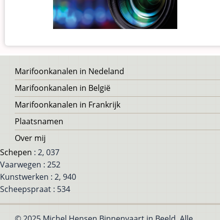
Voet
Marifoonkanalen in Nedeland
Marifoonkanalen in België
Marifoonkanalen in Frankrijk
Plaatsnamen
Over mij
Schepen
: 2, 037
Vaarwegen : 252
Kunstwerken : 2, 940
Scheepspraat : 534
© 2025 Michel Hensen Binnenvaart in Beeld, Alle