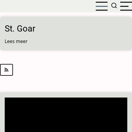
Overslaan
en
naar
de
St. Goar
inhoud
gaan
Lees meer
over
St.
Goar