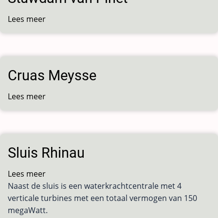
Lees meer
over
Stuwdam
van
Pinet
Cruas Meysse
Lees meer
over
Cruas
Meysse
Sluis Rhinau
Lees meer
over
Naast de sluis is een waterkrachtcentrale met 4
Sluis
verticale turbines met een totaal vermogen van 150
Rhinau
megaWatt.