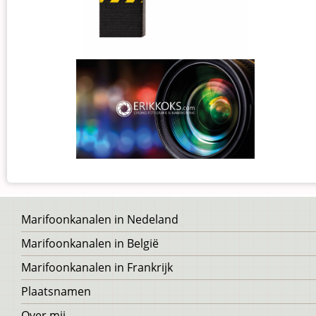
Voet
Marifoonkanalen in Nedeland
Marifoonkanalen in België
Marifoonkanalen in Frankrijk
Plaatsnamen
Over mij