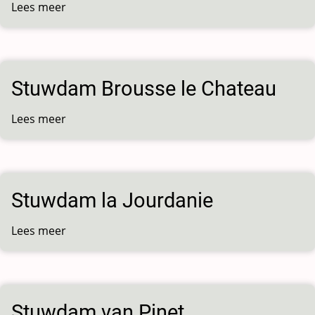
Lees meer
over
Stuwdam
la
Croux
Stuwdam Brousse le Chateau
Lees meer
over
Stuwdam
Brousse
le
Chateau
Stuwdam la Jourdanie
Lees meer
over
Stuwdam
la
Jourdanie
Stuwdam van Pinet