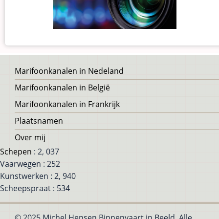
Voet
Marifoonkanalen in Nedeland
Marifoonkanalen in België
Marifoonkanalen in Frankrijk
Plaatsnamen
Over mij
Schepen
: 2, 037
Vaarwegen : 252
Kunstwerken : 2, 940
Scheepspraat : 534
© 2025 Michel Hensen Binnenvaart in Beeld, Alle