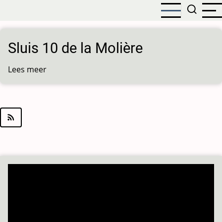
Overslaan
en
naar
de
Sluis 10 de la Molière
inhoud
gaan
Lees meer
over
Sluis
10
de
la
Molière