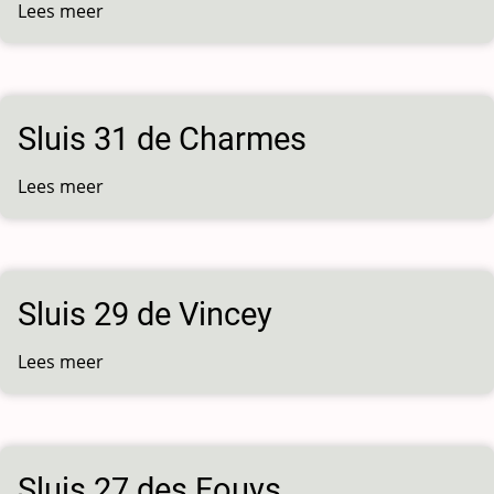
Lees meer
over
Sluis
32
de
la
Sluis 31 de Charmes
Plaine
de
Lees meer
over
Charmes
Sluis
31
de
Charmes
Sluis 29 de Vincey
Lees meer
over
Sluis
29
de
Vincey
Sluis 27 des Fouys