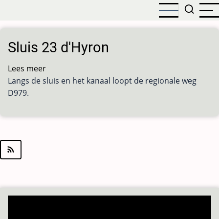
Overslaan
en
naar
de
Sluis 23 d'Hyron
inhoud
gaan
Lees meer
over
Langs de sluis en het kanaal loopt de regionale weg
Sluis
D979.
23
d'Hyron