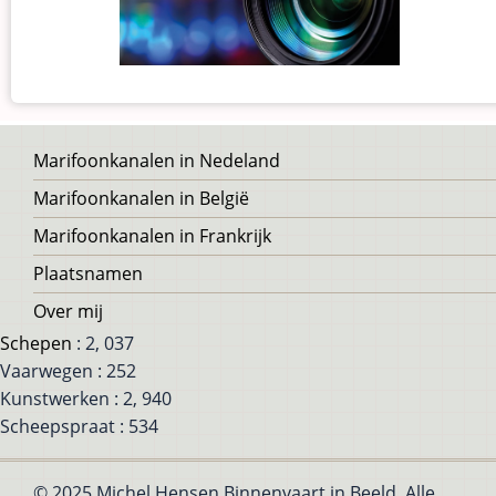
Voet
Marifoonkanalen in Nedeland
Marifoonkanalen in België
Marifoonkanalen in Frankrijk
Plaatsnamen
Over mij
Schepen
: 2, 037
Vaarwegen : 252
Kunstwerken : 2, 940
Scheepspraat : 534
© 2025 Michel Hensen Binnenvaart in Beeld, Alle