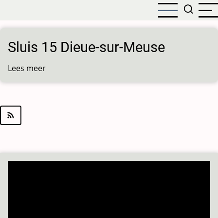
Overslaan
en
naar
de
Sluis 15 Dieue-sur-Meuse
inhoud
gaan
Lees meer
over
Sluis
15
Dieue-
sur-
Meuse