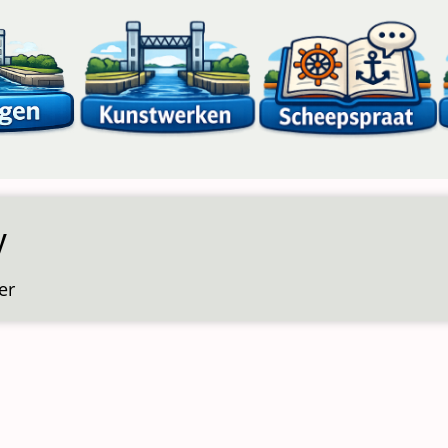
y
er
over
Avary