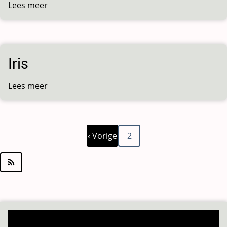
Lees meer
over
Aldeano
Iris
Lees meer
over
Iris
Vorige
Paginering
‹ Vorige
2
pagina