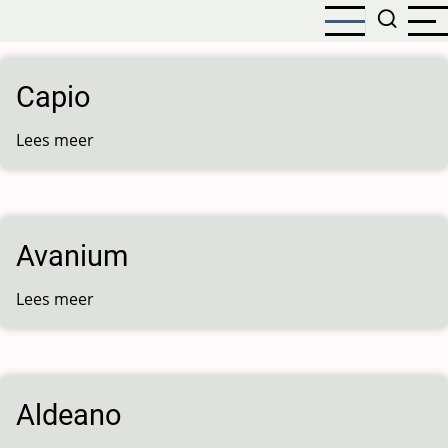
Overslaan
en
naar
de
Capio
inhoud
gaan
Lees meer
over
Capio
Avanium
Lees meer
over
Avanium
Aldeano