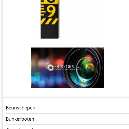
Menu
Beunschepen
Schepen
Bunkerboten