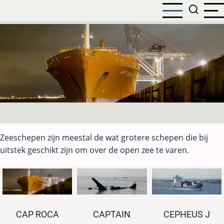
Overslaan
en
naar
de
inhoud
gaan
Zeeschepen zijn meestal de wat grotere schepen die bij
uitstek geschikt zijn om over de open zee te varen.
CAP ROCA
CAPTAIN
CEPHEUS J