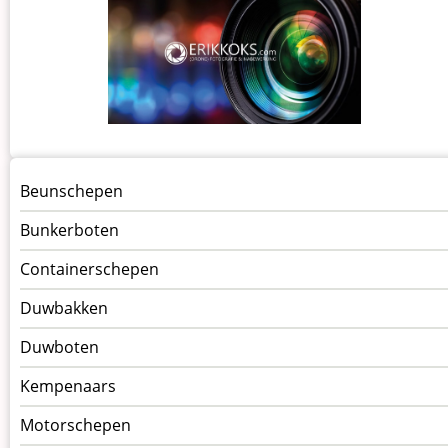
Menu
Beunschepen
Schepen
Bunkerboten
Containerschepen
Duwbakken
Duwboten
Kempenaars
Motorschepen