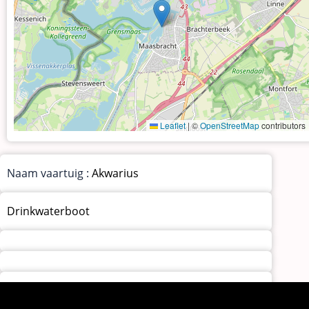
Leaflet
|
©
OpenStreetMap
contributors
Naam vaartuig :
Akwarius
Drinkwaterboot