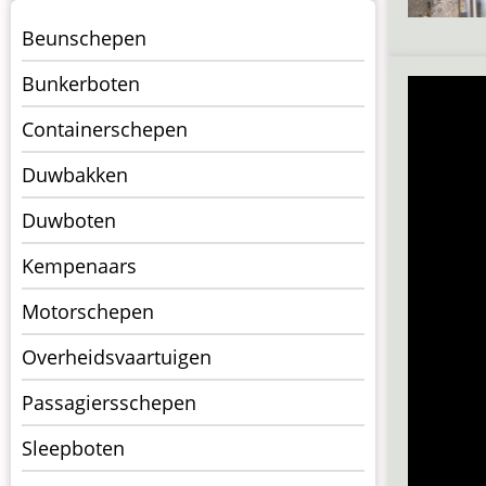
Menu
Beunschepen
Schepen
Bunkerboten
Containerschepen
Duwbakken
Duwboten
Kempenaars
Motorschepen
Overheidsvaartuigen
Passagiersschepen
Sleepboten