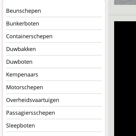
Menu
Beunschepen
Schepen
Bunkerboten
Containerschepen
Duwbakken
Duwboten
Kempenaars
Motorschepen
Overheidsvaartuigen
Passagiersschepen
Sleepboten