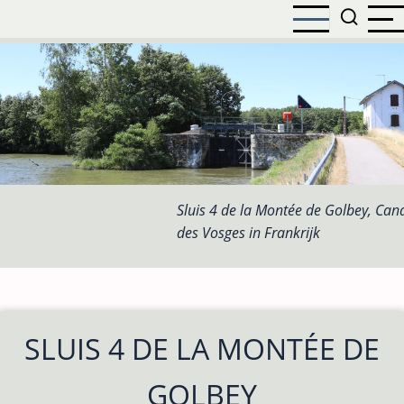
Overslaan
en
naar
de
inhoud
gaan
Sluis 4 de la Montée de Golbey, Can
des Vosges in Frankrijk
SLUIS 4 DE LA MONTÉE DE
GOLBEY