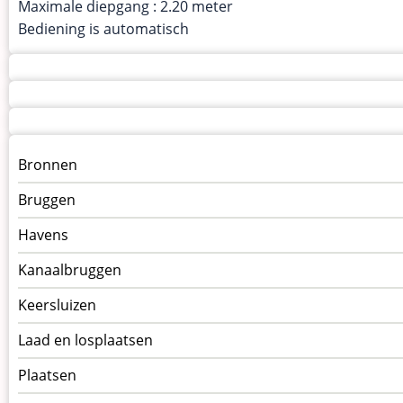
Maximale diepgang : 2.20 meter
Bediening is automatisch
Menu
Bronnen
kunstwerken
Bruggen
op
kunstwerkpagina
Havens
Kanaalbruggen
Keersluizen
Laad en losplaatsen
Plaatsen