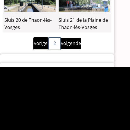
Sluis 20 de Thaon-lès-
Sluis 21 de la Plaine de
Vosges
Thaon-lès-Vosges
Vorige
Volgende
Paginering
vorige
2
volgende
pagina
pagina