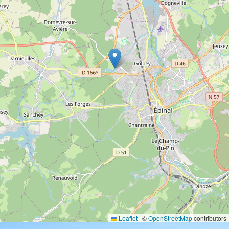
Leaflet
|
©
OpenStreetMap
contributors