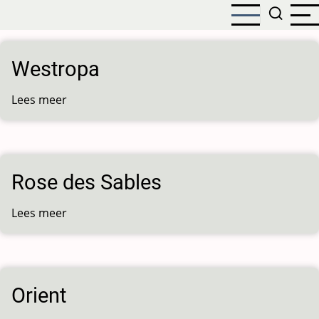
Overslaan
en
naar
de
Westropa
inhoud
gaan
Lees meer
over
Westropa
Rose des Sables
Lees meer
over
Rose
des
Sables
Orient