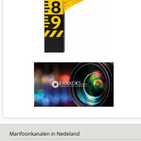
Voet
Marifoonkanalen in Nedeland