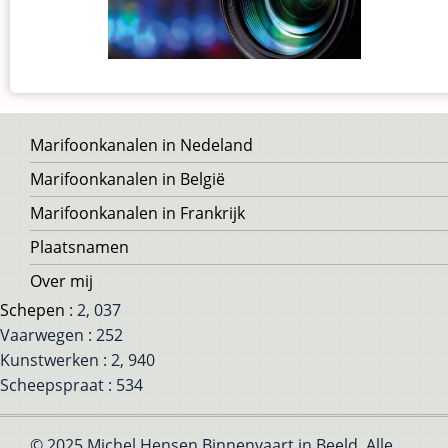
Voet
Marifoonkanalen in Nedeland
Marifoonkanalen in België
Marifoonkanalen in Frankrijk
Plaatsnamen
Over mij
Schepen
: 2, 037
Vaarwegen : 252
Kunstwerken : 2, 940
Scheepspraat : 534
© 2025 Michel Hensen Binnenvaart in Beeld, Alle