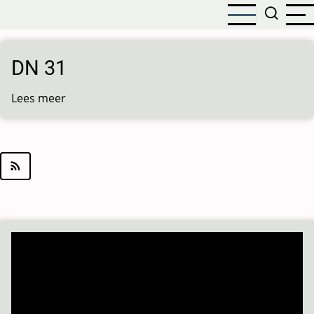
Overslaan
en
naar
de
DN 31
inhoud
gaan
Lees meer
over
DN
31