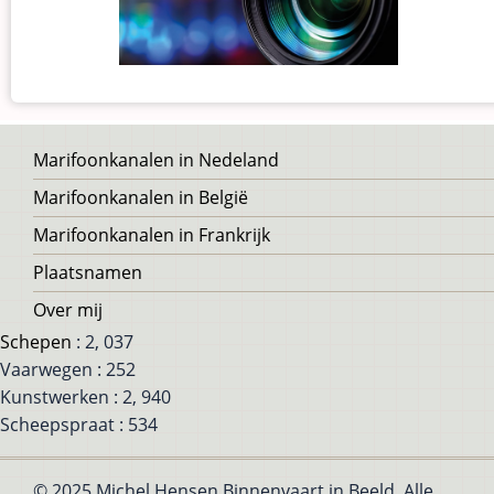
Voet
Marifoonkanalen in Nedeland
Marifoonkanalen in België
Marifoonkanalen in Frankrijk
Plaatsnamen
Over mij
Schepen
: 2, 037
Vaarwegen : 252
Kunstwerken : 2, 940
Scheepspraat : 534
© 2025 Michel Hensen Binnenvaart in Beeld, Alle