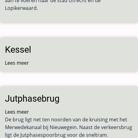
aan te voeren naar de stad Utrecht en de
Lopikerwaard.
Kessel
Lees meer
over
Kessel
Jutphasebrug
Lees meer
over
De brug ligt net ten noorden van de kruising met het
Jutphasebrug
Merwedekanaal bij Nieuwegein. Naast de verkeersbrug
ligt de Jutphasespoorbrug voor de sneltram.