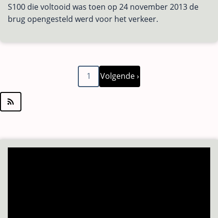
S100 die voltooid was toen op 24 november 2013 de
brug opengesteld werd voor het verkeer.
Volgende
Paginering
1
Volgende ›
pagina