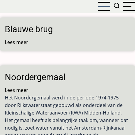
Overslaan
en
naar
de
Blauwe brug
inhoud
gaan
Lees meer
over
Blauwe
brug
Noordergemaal
Lees meer
over
Het Noordergemaal werd in de periode 1974-1975
Noordergemaal
door Rijkswaterstaat gebouwd als onderdeel van de
Kleinschalige Wateraanvoer (KWA) Midden-Holland.
Het gemaal heeft als belangrijke taak om, wanneer dat
nodig is, zoet water vanuit het Amsterdam-Rijnkanaal