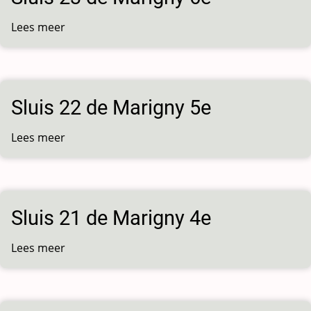
7e
Lees meer
over
Sluis
23
de
Marigny
Sluis 22 de Marigny 5e
6e
Lees meer
over
Sluis
22
de
Marigny
Sluis 21 de Marigny 4e
5e
Lees meer
over
Sluis
21
de