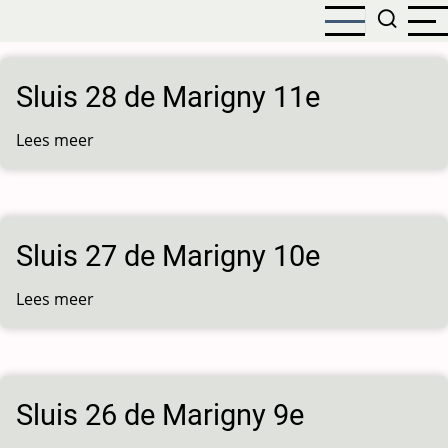
Overslaan
en
naar
de
Sluis 28 de Marigny 11e
inhoud
gaan
Lees meer
over
Sluis
28
de
Marigny
Sluis 27 de Marigny 10e
11e
Lees meer
over
Sluis
27
de
Marigny
Sluis 26 de Marigny 9e
10e