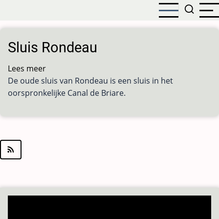
Overslaan
en
naar
de
Sluis Rondeau
inhoud
gaan
Lees meer
over
De oude sluis van Rondeau is een sluis in het
Sluis
oorspronkelijke Canal de Briare.
Rondeau