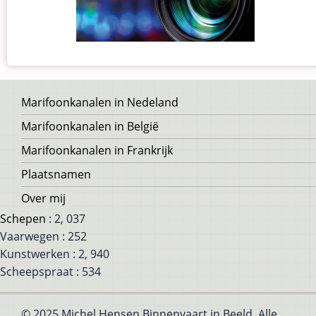
Voet
Marifoonkanalen in Nedeland
Marifoonkanalen in België
Marifoonkanalen in Frankrijk
Plaatsnamen
Over mij
Schepen
: 2, 037
Vaarwegen : 252
Kunstwerken : 2, 940
Scheepspraat : 534
© 2025 Michel Hensen Binnenvaart in Beeld, Alle