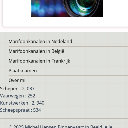
Voet
Marifoonkanalen in Nedeland
Marifoonkanalen in België
Marifoonkanalen in Frankrijk
Plaatsnamen
Over mij
Schepen
: 2, 037
Vaarwegen : 252
Kunstwerken : 2, 940
Scheepspraat : 534
© 2025 Michel Hensen Binnenvaart in Beeld, Alle