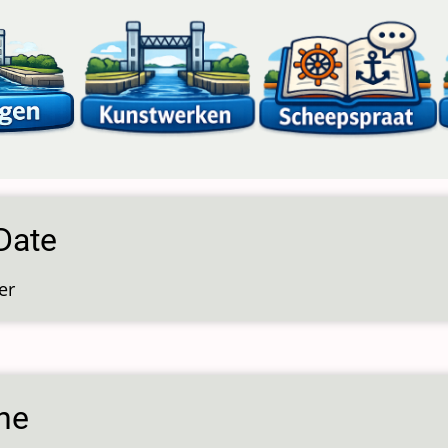
Date
er
over
Deo
Date
ne