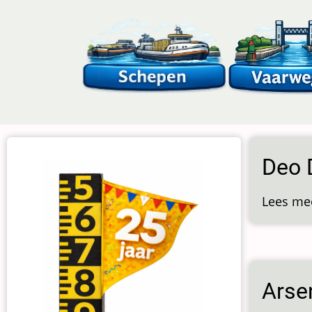
Overslaan
en
naar
de
inhoud
gaan
Deo 
Lees me
Arse