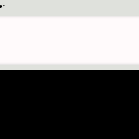
er
over
Arsene