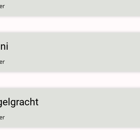
er
over
Anjeliersgracht
ni
er
over
Brisani
gelgracht
er
over
Spiegelgracht