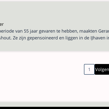
er
over
eriode van 55 jaar gevaren te hebben, maakten Gerar
Varia
shout. Ze zijn gepensoineerd en liggen in de IJhaven
ng
Volge
1
Volgen
pagin