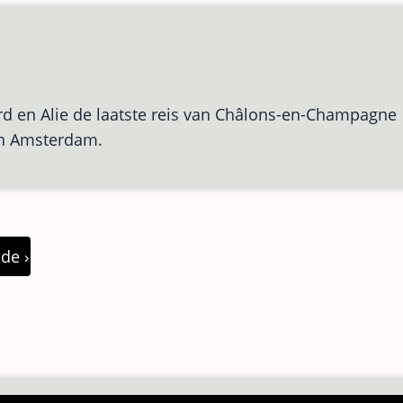
d en Alie de laatste reis van Châlons-en-Champagne
 in Amsterdam.
nde
de ›
a