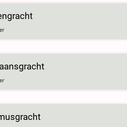
engracht
er
over
Realengracht
baansgracht
er
over
Lijnbaansgracht
musgracht