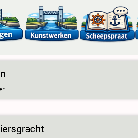
on
er
over
Simon
iersgracht