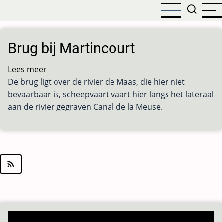
Overslaan
en
naar
de
Brug bij Martincourt
inhoud
gaan
Lees meer
over
De brug ligt over de rivier de Maas, die hier niet
Brug
bevaarbaar is, scheepvaart vaart hier langs het lateraal
bij
aan de rivier gegraven Canal de la Meuse.
Martincourt