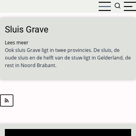
Overslaan
en
naar
de
Sluis Grave
inhoud
gaan
Lees meer
over
Ook sluis Grave ligt in twee provincies. De sluis, de
Sluis
oude sluis en de helft van de stuw ligt in Gelderland, de
Grave
rest in Noord Brabant.