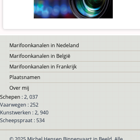
Voet
Marifoonkanalen in Nedeland
Marifoonkanalen in België
Marifoonkanalen in Frankrijk
Plaatsnamen
Over mij
Schepen
: 2, 037
Vaarwegen : 252
Kunstwerken : 2, 940
Scheepspraat : 534
© 2025 Michel Hensen Binnenvaart in Beeld, Alle