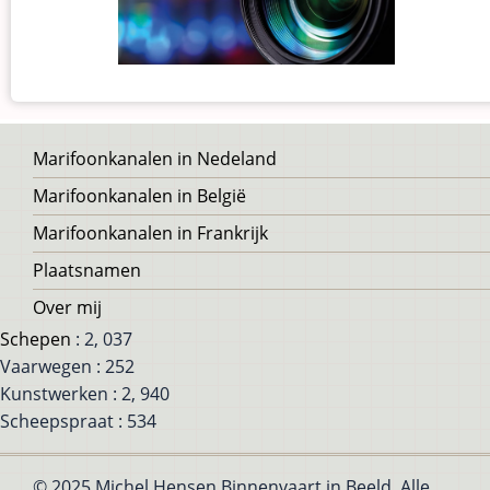
Voet
Marifoonkanalen in Nedeland
Marifoonkanalen in België
Marifoonkanalen in Frankrijk
Plaatsnamen
Over mij
Schepen
: 2, 037
Vaarwegen : 252
Kunstwerken : 2, 940
Scheepspraat : 534
© 2025 Michel Hensen Binnenvaart in Beeld, Alle