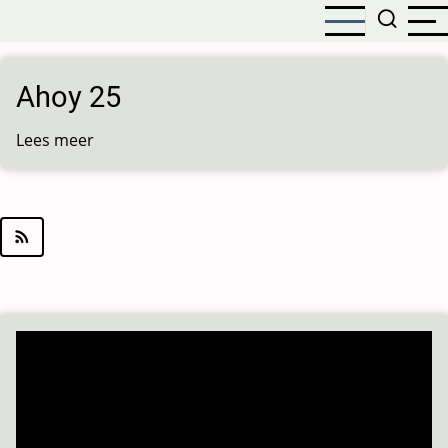
Overslaan
en
naar
de
Ahoy 25
inhoud
gaan
Lees meer
over
Ahoy
25