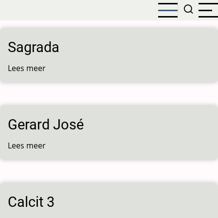
Overslaan
en
naar
de
Sagrada
inhoud
gaan
Lees meer
over
Sagrada
Gerard José
Lees meer
over
Gerard
José
Calcit 3