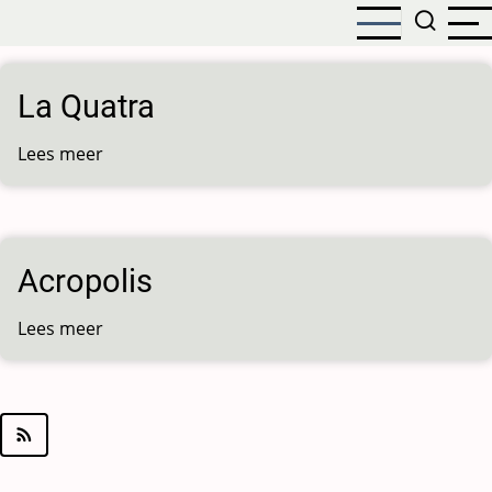
Overslaan
en
naar
de
La Quatra
inhoud
gaan
Lees meer
over
La
Quatra
Acropolis
Lees meer
over
Acropolis