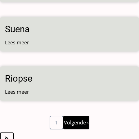
Suena
Lees meer
over
Suena
Riopse
Lees meer
over
Riopse
Volgende
Paginering
1
Volgende ›
pagina