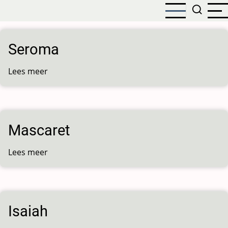
Overslaan
en
naar
de
Seroma
inhoud
gaan
Lees meer
over
Seroma
Mascaret
Lees meer
over
Mascaret
Isaiah