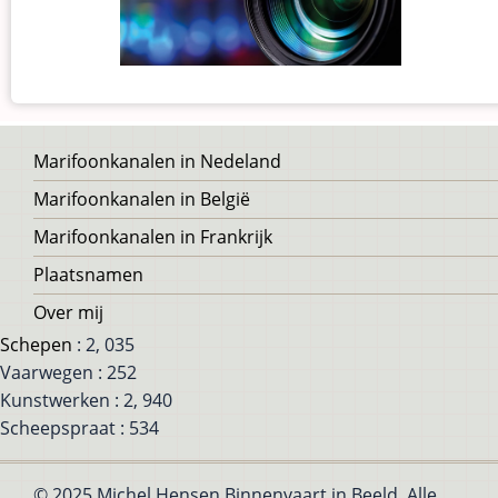
Voet
Marifoonkanalen in Nedeland
Marifoonkanalen in België
Marifoonkanalen in Frankrijk
Plaatsnamen
Over mij
Schepen
: 2, 035
Vaarwegen : 252
Kunstwerken : 2, 940
Scheepspraat : 534
© 2025 Michel Hensen Binnenvaart in Beeld, Alle