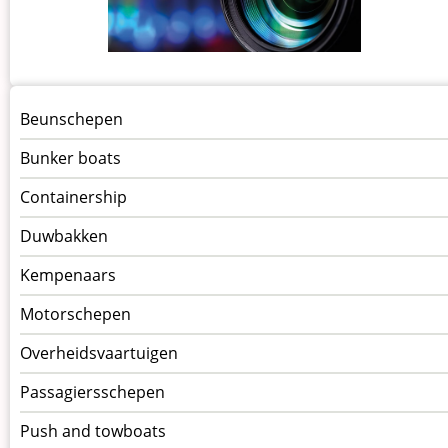
Menu
Beunschepen
Schepen
Bunker boats
Containership
Duwbakken
Kempenaars
Motorschepen
Overheidsvaartuigen
Passagiersschepen
Push and towboats