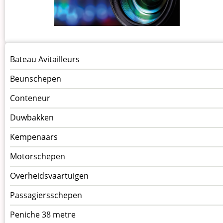
Menu
Bateau Avitailleurs
Schepen
Beunschepen
Conteneur
Duwbakken
Kempenaars
Motorschepen
Overheidsvaartuigen
Passagiersschepen
Peniche 38 metre