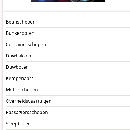
Menu
Beunschepen
Schepen
Bunkerboten
Containerschepen
Duwbakken
Duwboten
Kempenaars
Motorschepen
Overheidsvaartuigen
Passagiersschepen
Sleepboten