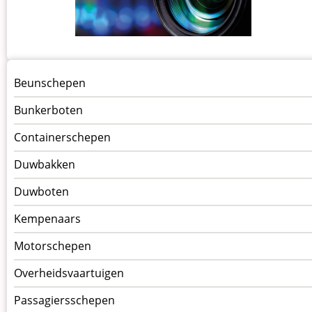
Menu
Beunschepen
Schepen
Bunkerboten
Containerschepen
Duwbakken
Duwboten
Kempenaars
Motorschepen
Overheidsvaartuigen
Passagiersschepen