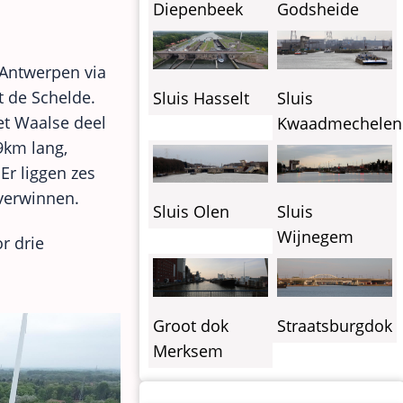
Diepenbeek
Godsheide
 Antwerpen via
t de Schelde.
Sluis
Sluis Hasselt
et Waalse deel
Kwaadmechelen
9km lang,
r liggen zes
overwinnen.
Sluis Olen
Sluis
Wijnegem
r drie
Groot dok
Straatsburgdok
Merksem