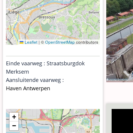
Leaflet
|
©
OpenStreetMap
contributors
Einde vaarweg : Straatsburgdok
Merksem
Aansluitende vaarweg :
Haven Antwerpen
+
−