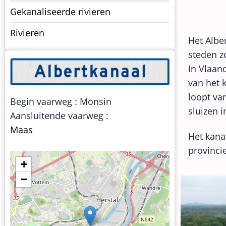
vaarwegen
Gekanaliseerde rivieren
Rivieren
Het Albe
steden z
In Vlaan
van het 
loopt va
Begin vaarweg : Monsin
sluizen 
Aansluitende vaarweg :
Maas
Het kana
provinci
+
−