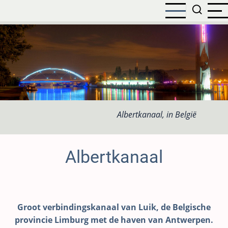
Overslaan
en
naar
de
inhoud
gaan
Albertkanaal, in België
Albertkanaal
Groot verbindingskanaal van Luik, de Belgische
provincie Limburg met de haven van Antwerpen.