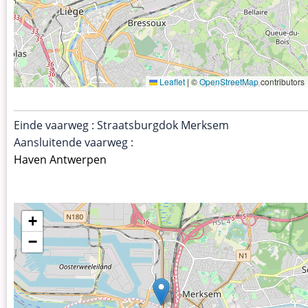
Leaflet
|
©
OpenStreetMap
contributors
Einde vaarweg : Straatsburgdok Merksem
Aansluitende vaarweg :
Haven Antwerpen
+
−