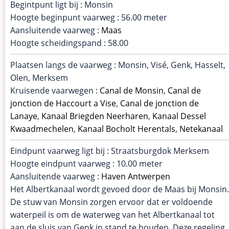
Begintpunt ligt bij : Monsin
Hoogte beginpunt vaarweg : 56.00 meter
Aansluitende vaarweg :
Maas
Hoogte scheidingspand : 58.00
Plaatsen langs de vaarweg : Monsin, Visé, Genk, Hasselt,
Olen, Merksem
Kruisende vaarwegen :
Canal de Monsin
,
Canal de
jonction de Haccourt a Vise
,
Canal de jonction de
Lanaye
,
Kanaal Briegden Neerharen
,
Kanaal Dessel
Kwaadmechelen
,
Kanaal Bocholt Herentals
,
Netekanaal
Eindpunt vaarweg ligt bij : Straatsburgdok Merksem
Hoogte eindpunt vaarweg : 10.00 meter
Aansluitende vaarweg :
Haven Antwerpen
Het Albertkanaal wordt gevoed door de Maas bij Monsin.
De stuw van Monsin zorgen ervoor dat er voldoende
waterpeil is om de waterweg van het Albertkanaal tot
aan de sluis van Genk in stand te houden. Deze regeling