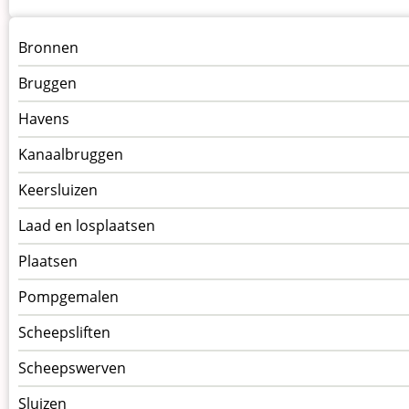
Menu
Bronnen
kunstwerken
Bruggen
op
kunstwerkpagina
Havens
Kanaalbruggen
Keersluizen
Laad en losplaatsen
Plaatsen
Pompgemalen
Scheepsliften
Scheepswerven
Sluizen