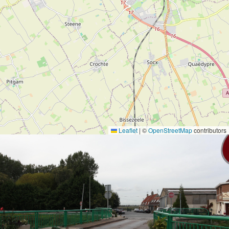
Leaflet
|
©
OpenStreetMap
contributors