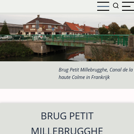
Overslaan
en
naar
de
inhoud
gaan
Brug Petit Millebrugghe, Canal de la
haute Colme in Frankrijk
BRUG PETIT
MILLEBRUGGHE