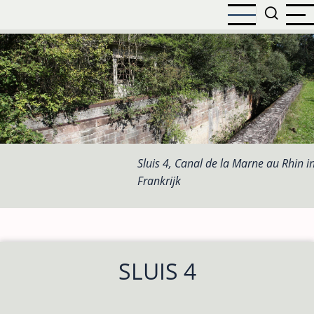
Overslaan
en
naar
de
inhoud
gaan
Sluis 4, Canal de la Marne au Rhin i
Frankrijk
SLUIS 4