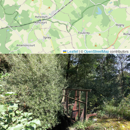
Leaflet
|
©
OpenStreetMap
contributors