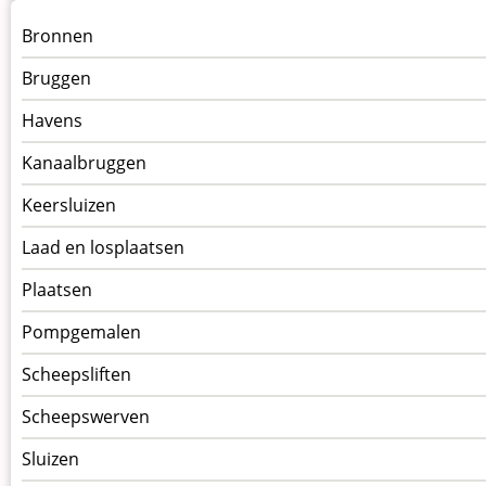
Menu
Bronnen
kunstwerken
Bruggen
op
kunstwerkpagina
Havens
Kanaalbruggen
Keersluizen
Laad en losplaatsen
Plaatsen
Pompgemalen
Scheepsliften
Scheepswerven
Sluizen