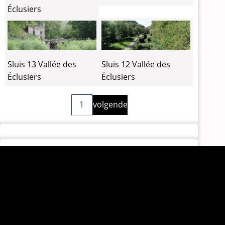
Éclusiers
Sluis 13 Vallée des
Sluis 12 Vallée des
Éclusiers
Éclusiers
Volgende
Paginering
1
volgende
pagina