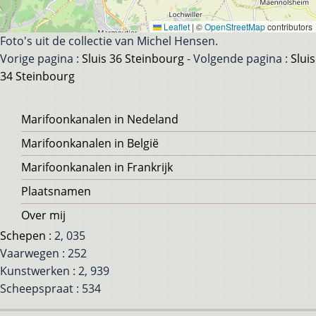
Leaflet
|
©
OpenStreetMap
contributors
Foto's uit de collectie van Michel Hensen.
Vorige pagina :
Sluis 36 Steinbourg
- Volgende pagina :
Sluis
34 Steinbourg
Voet
Marifoonkanalen in Nedeland
Marifoonkanalen in België
Marifoonkanalen in Frankrijk
Plaatsnamen
Over mij
Schepen
: 2, 035
Vaarwegen : 252
Kunstwerken : 2, 939
Scheepspraat : 534