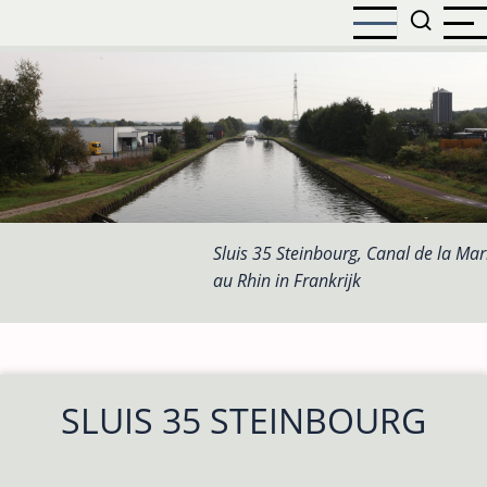
Overslaan
en
naar
de
inhoud
gaan
Sluis 35 Steinbourg, Canal de la Ma
au Rhin in Frankrijk
SLUIS 35 STEINBOURG