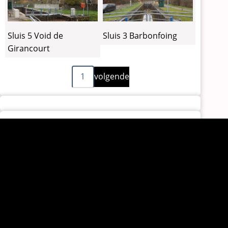
Sluis 5 Void de
Sluis 3 Barbonfoing
Girancourt
Volgende
Paginering
1
volgende
pagina