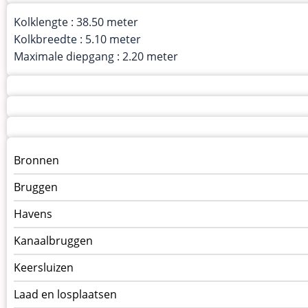
Kolklengte : 38.50 meter
Kolkbreedte : 5.10 meter
Maximale diepgang : 2.20 meter
Menu
Bronnen
kunstwerken
Bruggen
op
kunstwerkpagina
Havens
Kanaalbruggen
Keersluizen
Laad en losplaatsen