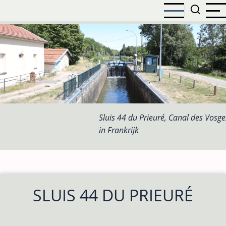
Overslaan
en
naar
de
inhoud
gaan
Sluis 44 du Prieuré, Canal des Vosge
in Frankrijk
SLUIS 44 DU PRIEURÉ